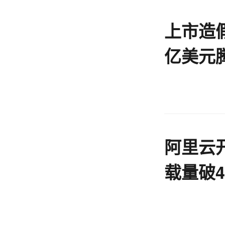
上市造假
亿美元
要闻
阿里云
载量破4