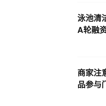
泳池清
A轮融
商家注
品参与
60