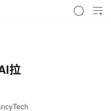
AI拉
cyTech