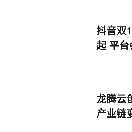
抖音双1
起 平台
龙腾云
产业链