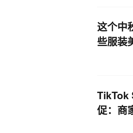
这个中
些服装
TikTo
促：商
长模式