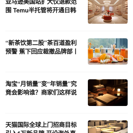
亚马逊美国站扩大仅退款范
围 Temu半托管将开通日韩
墨站点丨跨境电商周报
“新茶饮第二股”茶百道盈利
预警 蕉下回应裁撤品牌部丨
财经盘点
淘宝“月销量”变“年销量”究
竟会影响谁？商家们这样说
天猫国际全球上门招商目标