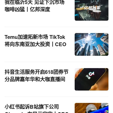
我在临沂5天 见证下沉市场
咖啡凶猛丨亿邦深度
Temu加速拓新市场 TikTok
将向东南亚加大投资丨CEO
自习室
抖音生活服务开启618团券节
分品牌嘉年华和大咖直播间
小红书起诉B站旗下公司