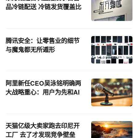
品冷链配送 冷链发货覆盖比
例达97%
腾讯安全：让零售业的细节
与魔鬼都无所遁形
阿里新任CEO吴泳铭明确两
大战略重心：用户为先和AI
驱动
天猫亿级大卖家跑去印尼开
工厂 去了才发现竞争壁垒