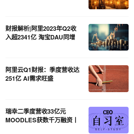
财报解析|阿里2023年Q2收
入超2341亿 淘宝DAU同增
6.5%
阿里云Q1财报：季度营收达
251亿 AI需求旺盛
瑞幸二季度营收33亿元
MOODLES获数千万融资丨
CEO自习室