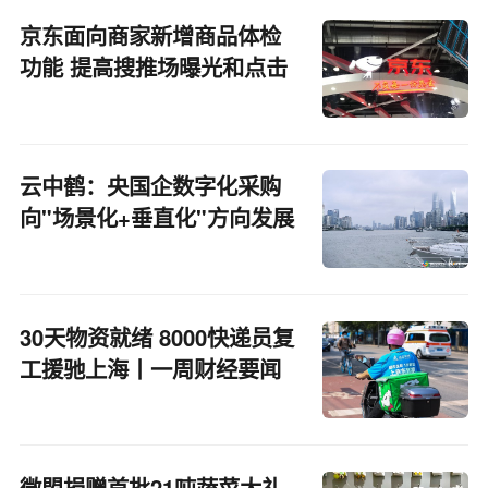
京东面向商家新增商品体检
功能 提高搜推场曝光和点击
率
云中鹤：央国企数字化采购
向"场景化+垂直化"方向发展
30天物资就绪 8000快递员复
工援驰上海丨一周财经要闻
微盟捐赠首批21吨蔬菜大礼