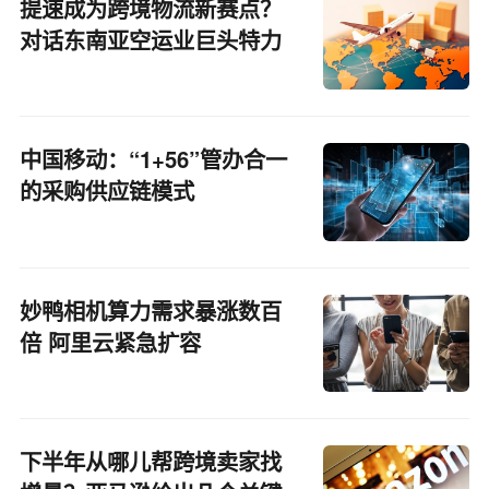
提速成为跨境物流新赛点？
对话东南亚空运业巨头特力
博
中国移动：“1+56”管办合一
的采购供应链模式
妙鸭相机算力需求暴涨数百
倍 阿里云紧急扩容
下半年从哪儿帮跨境卖家找