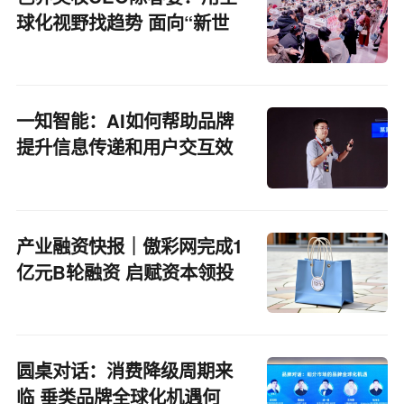
球化视野找趋势 面向“新世
代”找机遇
一知智能：AI如何帮助品牌
提升信息传递和用户交互效
率
产业融资快报｜傲彩网完成1
亿元B轮融资 启赋资本领投
圆桌对话：消费降级周期来
临 垂类品牌全球化机遇何