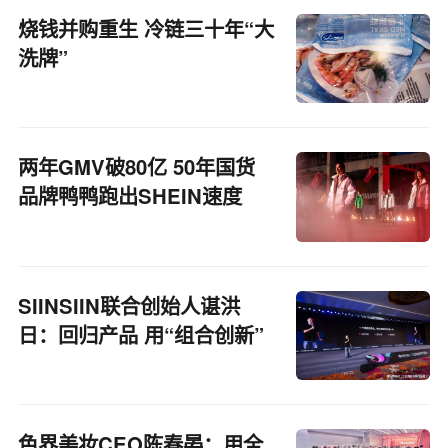
烧钱并购重生 冷链三十年“大
洗牌”
两年GMV破80亿 50年国货
品牌鸭鸭跑出SHEIN速度
SIINSIIN联合创始人谌洪
日：回归产品 用“组合创新”
创造差异化
色界美妆CEO陈春晏：用全