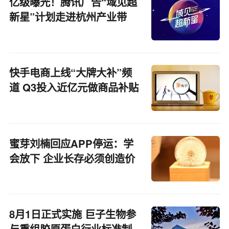
亿级曝光！腾讯广告“域见超
新星”计划走进杭州产业带
快手电商上线“大牌大补”频
道 Q3投入近亿元做商品补贴
蜜芽刘楠回应APP停运：学
会放下 企业长存必须创造价
值
8月1日正式实施 巨子生物参
与重组胶原蛋白行业标准制