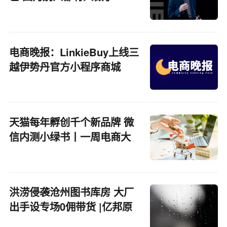
电商晚报：LinkieBuy上线三
越伊势丹官方小程序商城
天猫每年孵创千个新品牌 微
信内测小绿书丨一周电商大
事
洪涝侵袭沧州图书库房 大厂
出手设专场0佣带货 |亿邦原
创