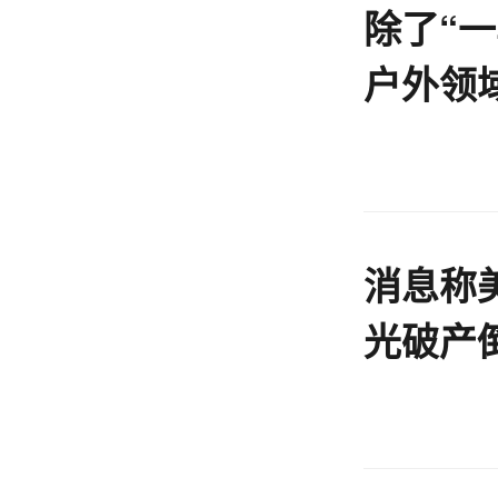
除了“
户外领
雅”？
消息称美
光破产
务都在