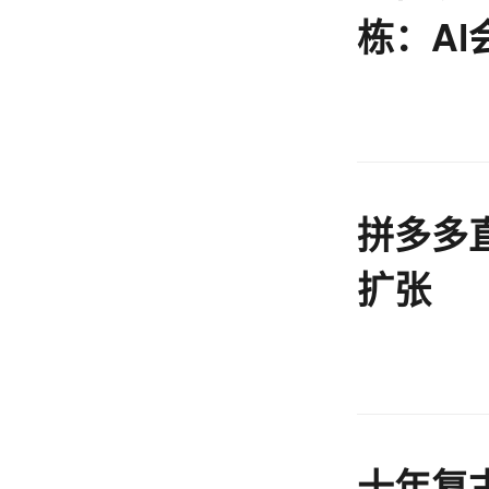
栋：A
服务的
拼多多
扩张
十年复