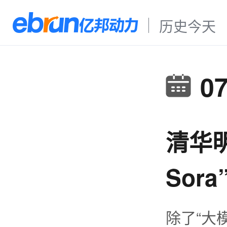
历史今天
0
清华
Sor
除了“大