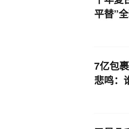
平替”
丨EBR
7亿包
悲鸣：