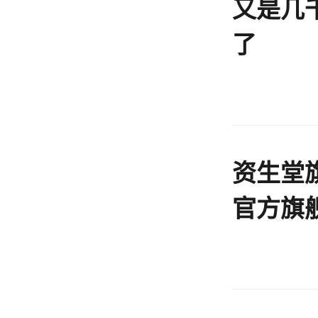
又是几
了
资生堂
官方旗