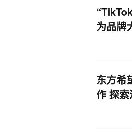
“Tik
为品牌
东方希
作 探
型