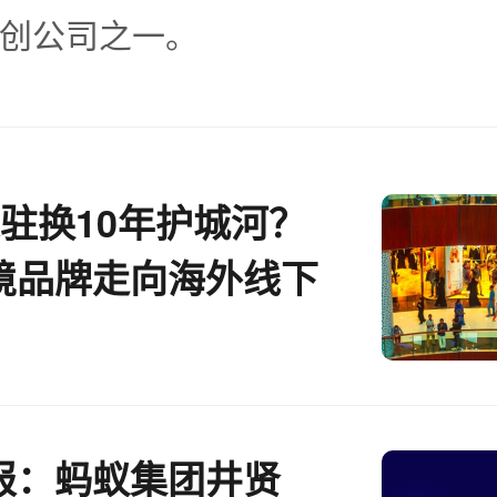
创公司之一。
入驻换10年护城河？
境品牌走向海外线下
那些宝藏和暗礁
报：蚂蚁集团井贤