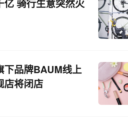
千亿 骑行生意突然火
旗下品牌BAUM线上
舰店将闭店