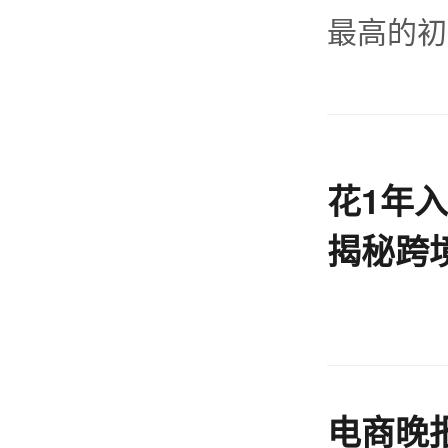
最高的初
花1年
揭秘跨
渠道的
电商晚