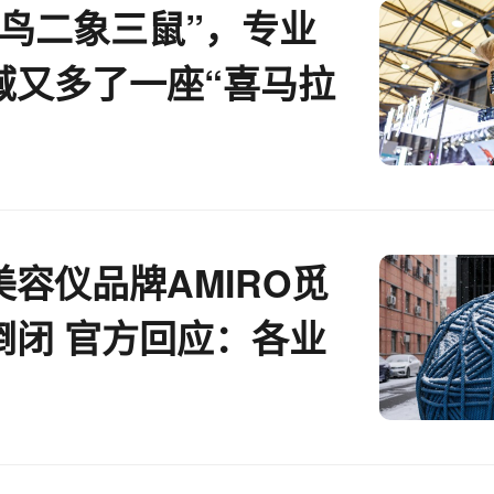
一鸟二象三鼠”，专业
域又多了一座“喜马拉
丨亿邦超品洞察
容仪品牌AMIRO觅
倒闭 官方回应：各业
有序推进中