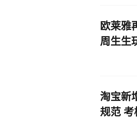
好物
欧莱雅
周生生
巾做婚
报
淘宝新
规范 
时长