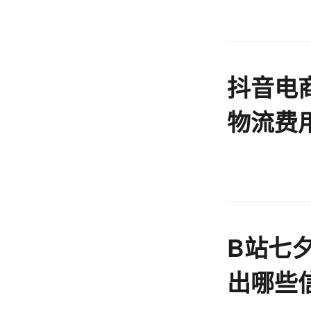
抖音电
物流费用
B站七
出哪些