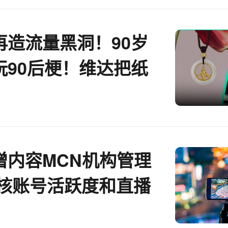
再造流量黑洞！90岁
玩90后梗！维达把纸
纱丨电商“超品日”月
增内容MCN机构管理
考核账号活跃度和直播