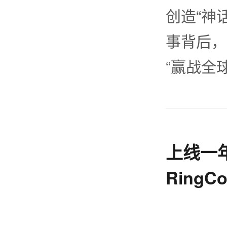
创造“神
事背后，
“赢战全
上线一
Ring
闯出大