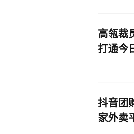
高瓴裁
打通今
事
抖音团
家外卖
架