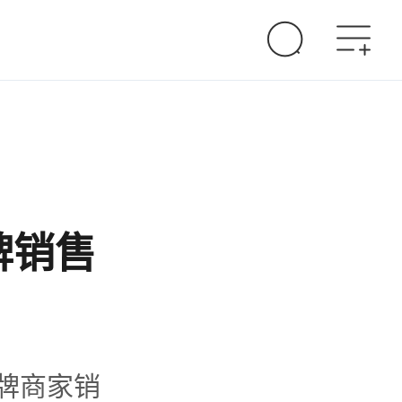
牌销售
牌商家销