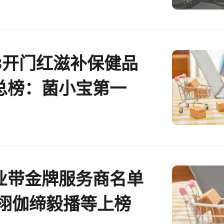
18开门红滋补保健品
总榜：菌小宝第一
业带金牌服务商名单
乐栩伽缔毅播等上榜