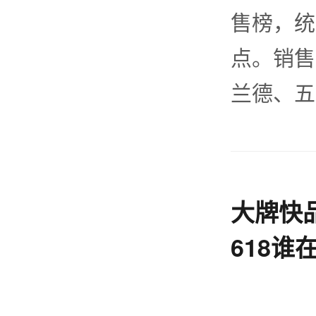
售榜，统计
点。销售
兰德、五
大牌快
618谁