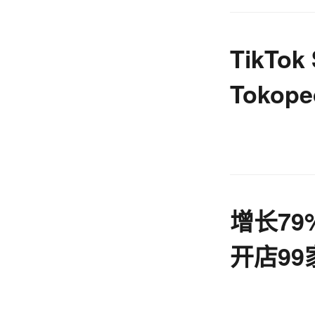
TikTo
Tokop
购物服
增长79%
开店99
经盘点