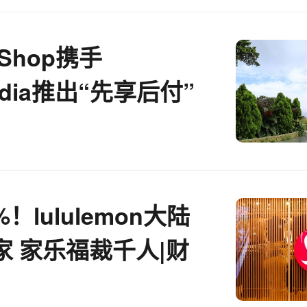
k Shop携手
edia推出“先享后付”
务
！lululemon大陆
家 家乐福裁千人|财