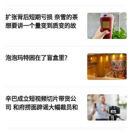
扩张背后短期亏损 奈雪的茶
想要讲一个量变到质变的故
事
泡泡玛特困在了盲盒里？
辛巴成立短视频切片带货公
司 和府捞面辟谣大幅裁员和
上市传闻丨CEO自习室