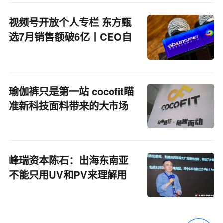
视频号开放个人专栏 东方甄
选7月销售额破6亿丨CEO自
习室
瑜伽裤只是第一站 cocofit瞄
准新科技面料带来的大市场
峰瑞资本陈石：出海东南亚
不能只用UV和PV来理解用
户