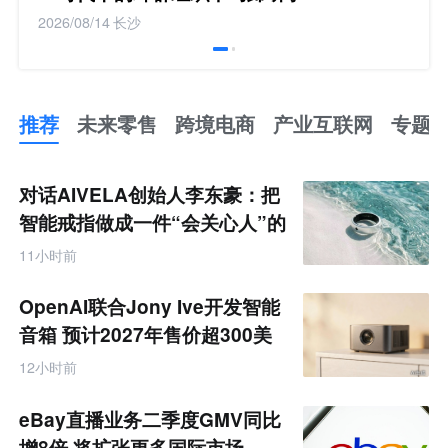
2026/08/14
长沙
推荐
未来零售
跨境电商
产业互联网
专题
推
荐
未
对话AIVELA创始人李东豪：把
来
零
智能戒指做成一件“会关心人”的
售
饰品
跨
11小时前
境
电
商
OpenAI联合Jony Ive开发智能
产
业
音箱 预计2027年售价超300美
互
元
联
12小时前
网
专
题
eBay直播业务二季度GMV同比
增8倍 将扩张更多国际市场