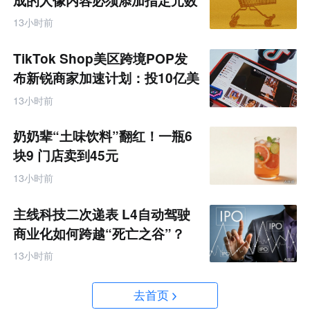
成的人像内容必须添加指定元数
据
13小时前
TikTok Shop美区跨境POP发
布新锐商家加速计划：投10亿美
金资源帮扶四类商家
13小时前
奶奶辈“土味饮料”翻红！一瓶6
块9 门店卖到45元
13小时前
主线科技二次递表 L4自动驾驶
商业化如何跨越“死亡之谷”？
13小时前
去首页