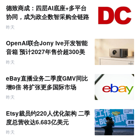
商
德致商成：四层AI底座+多平台
产
业
协同，成为政企数智采购全链路
互
服务商
联
昨天
网
专
题
OpenAI联合Jony Ive开发智能
音箱 预计2027年售价超300美
元
昨天
eBay直播业务二季度GMV同比
增8倍 将扩张更多国际市场
昨天
Etsy裁员约220人优化架构 二季
度总营收达6.683亿美元
昨天