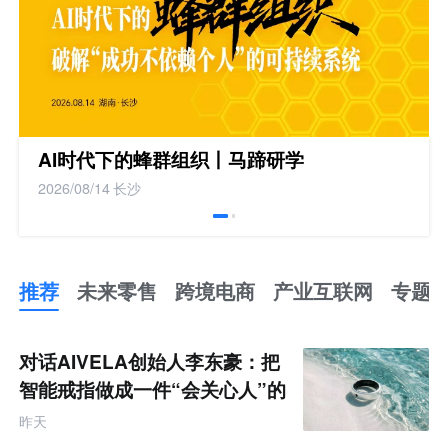
AI时代下的蜂群组织丨马蹄研学
2026/08/14
长沙
推荐
未来零售
跨境电商
产业互联网
专题
推
荐
未
对话AIVELA创始人李东豪：把
来
零
智能戒指做成一件“会关心人”的
售
饰品
跨
昨天
境
电