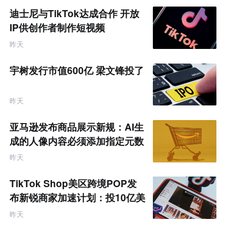
迪士尼与TikTok达成合作 开放
IP供创作者制作短视频
昨天
宇树发行市值600亿 梁文锋投了
昨天
亚马逊发布商品展示新规：AI生
成的人像内容必须添加指定元数
据
昨天
TikTok Shop美区跨境POP发
布新锐商家加速计划：投10亿美
金资源帮扶四类商家
昨天