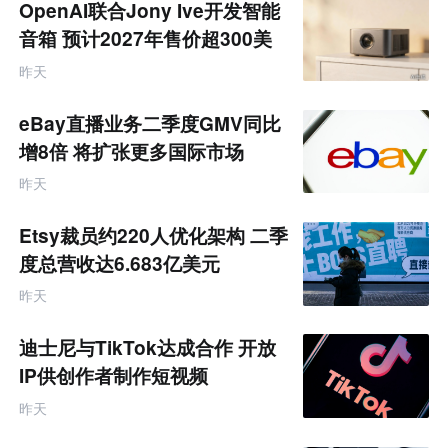
OpenAI联合Jony Ive开发智能
音箱 预计2027年售价超300美
元
昨天
eBay直播业务二季度GMV同比
增8倍 将扩张更多国际市场
昨天
Etsy裁员约220人优化架构 二季
度总营收达6.683亿美元
昨天
迪士尼与TikTok达成合作 开放
IP供创作者制作短视频
昨天