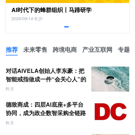
AI时代下的蜂群组织丨马蹄研学
2026/08/14
长沙
推荐
未来零售
跨境电商
产业互联网
专题
推
荐
未
对话AIVELA创始人李东豪：把
来
零
智能戒指做成一件“会关心人”的
售
饰品
跨
昨天
境
电
商
德致商成：四层AI底座+多平台
产
业
协同，成为政企数智采购全链路
互
服务商
联
昨天
网
专
题