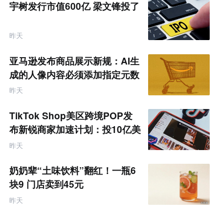
宇树发行市值600亿 梁文锋投了
昨天
亚马逊发布商品展示新规：AI生
成的人像内容必须添加指定元数
据
昨天
TikTok Shop美区跨境POP发
布新锐商家加速计划：投10亿美
金资源帮扶四类商家
昨天
奶奶辈“土味饮料”翻红！一瓶6
块9 门店卖到45元
昨天