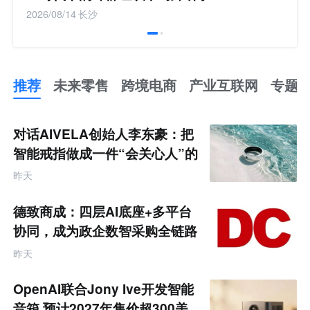
2026/08/14
长沙
推荐
未来零售
跨境电商
产业互联网
专题
推
荐
未
对话AIVELA创始人李东豪：把
来
零
智能戒指做成一件“会关心人”的
售
饰品
跨
昨天
境
电
商
德致商成：四层AI底座+多平台
产
业
协同，成为政企数智采购全链路
互
服务商
联
昨天
网
专
题
OpenAI联合Jony Ive开发智能
音箱 预计2027年售价超300美