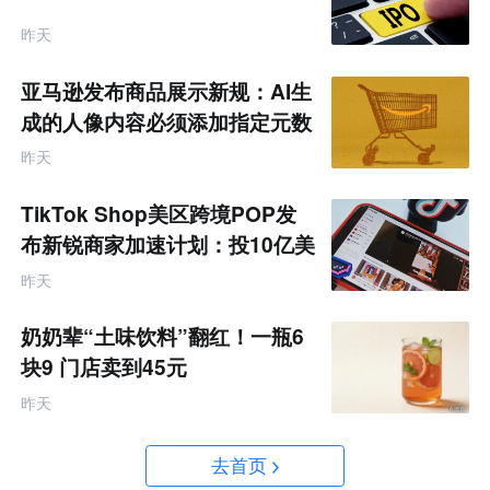
昨天
亚马逊发布商品展示新规：AI生
成的人像内容必须添加指定元数
据
昨天
TikTok Shop美区跨境POP发
布新锐商家加速计划：投10亿美
金资源帮扶四类商家
昨天
奶奶辈“土味饮料”翻红！一瓶6
块9 门店卖到45元
昨天
去首页