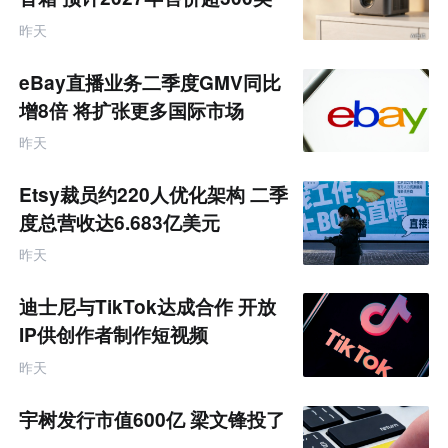
元
昨天
eBay直播业务二季度GMV同比
增8倍 将扩张更多国际市场
昨天
Etsy裁员约220人优化架构 二季
度总营收达6.683亿美元
昨天
迪士尼与TikTok达成合作 开放
IP供创作者制作短视频
昨天
宇树发行市值600亿 梁文锋投了