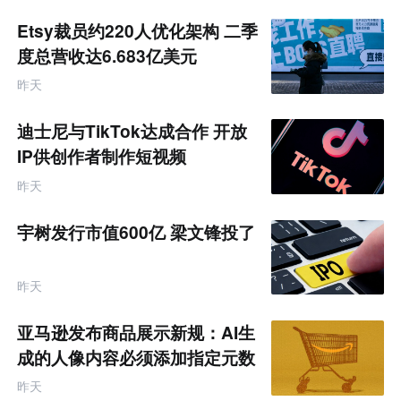
Etsy裁员约220人优化架构 二季
度总营收达6.683亿美元
昨天
迪士尼与TikTok达成合作 开放
IP供创作者制作短视频
昨天
宇树发行市值600亿 梁文锋投了
昨天
亚马逊发布商品展示新规：AI生
成的人像内容必须添加指定元数
据
昨天