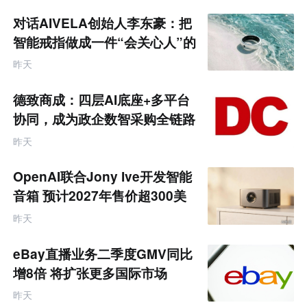
荐
未
对话AIVELA创始人李东豪：把
来
零
智能戒指做成一件“会关心人”的
售
饰品
跨
昨天
境
电
商
德致商成：四层AI底座+多平台
产
业
协同，成为政企数智采购全链路
互
服务商
联
昨天
网
专
题
OpenAI联合Jony Ive开发智能
音箱 预计2027年售价超300美
元
昨天
eBay直播业务二季度GMV同比
增8倍 将扩张更多国际市场
昨天