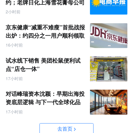
约；老牌日化上海雪花膏母公司
破产
2小时前
京东健康“减重不难瘦”首批战报
出炉：约四分之一用户顺利领取
200元挑战金
16小时前
试水线下销售 美团松鼠便利试
点“店仓一体”
17小时前
对话峰瑞资本沈颖：早期出海投
资底层逻辑 与下一代全球化品
牌画像
17小时前
去首页