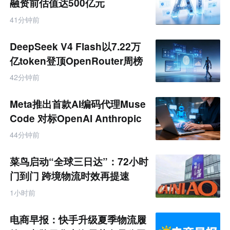
融资前估值达500亿元
41分钟前
DeepSeek V4 Flash以7.22万
亿token登顶OpenRouter周榜
42分钟前
Meta推出首款AI编码代理Muse
Code 对标OpenAI Anthropic
44分钟前
菜鸟启动“全球三日达”：72小时
门到门 跨境物流时效再提速
1小时前
电商早报：快手升级夏季物流履