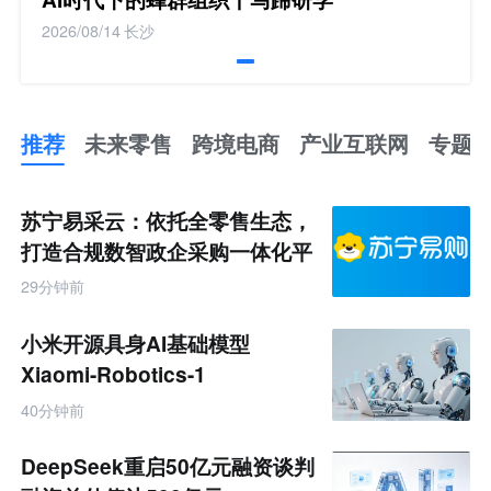
2026/08/14
长沙
推荐
未来零售
跨境电商
产业互联网
专题
推
荐
未
苏宁易采云：依托全零售生态，
来
零
打造合规数智政企采购一体化平
售
台
跨
29分钟前
境
电
商
小米开源具身AI基础模型
产
业
Xiaomi-Robotics-1
互
联
40分钟前
网
专
题
DeepSeek重启50亿元融资谈判