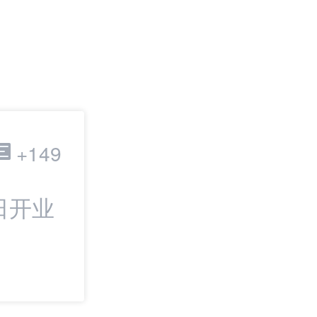
跨境电商
+149
日开业
最新：TikTok
IPO | 邦小白日