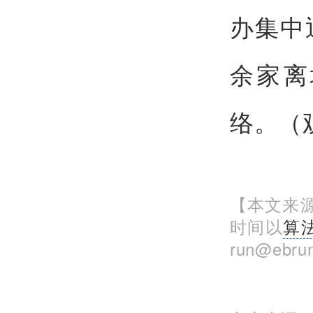
办集中
余家离
络。（
【本文来源
时间以
算
run@eb