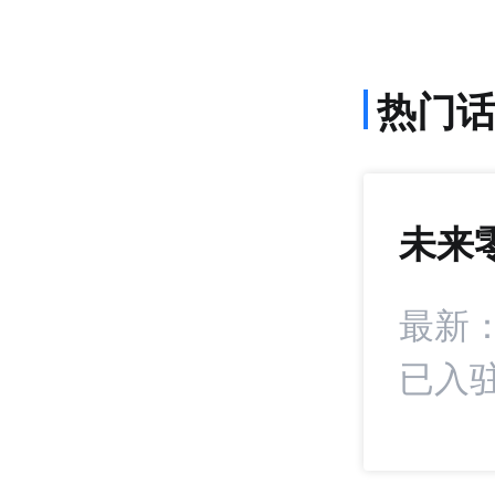
热门
未来
972
+15
多项新政落地 美
最新
已入驻