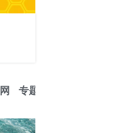
攻其不可守 —— 
学
2026/09/05
深圳
网
专题