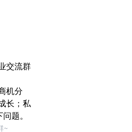
业交流群
商机分
成长；私
下问题。
群~