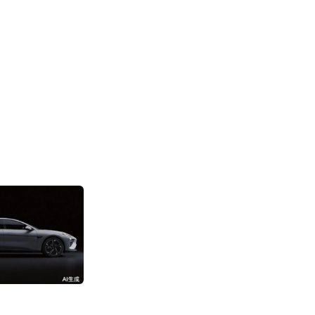
消息称阿里成立“
部”
3192