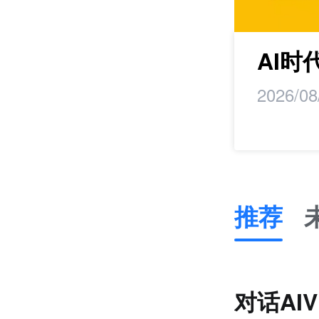
maker丨马蹄研
AI
2026/08
推荐
推
荐
未
对话AI
来