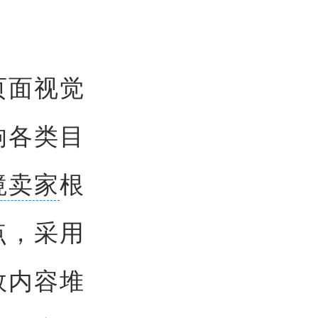
、页面视觉
响各类目
境卖家
根
点，采用
效内容堆