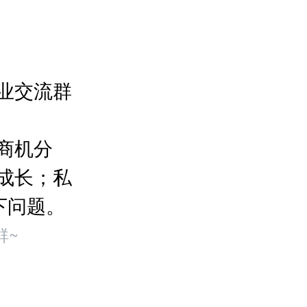
业交流群
商机分
成长；私
下问题。
群~