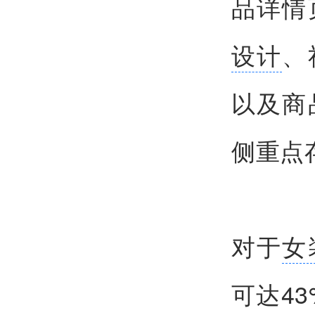
品详情
设计
、
以及商
侧重点
对于
女
可达4