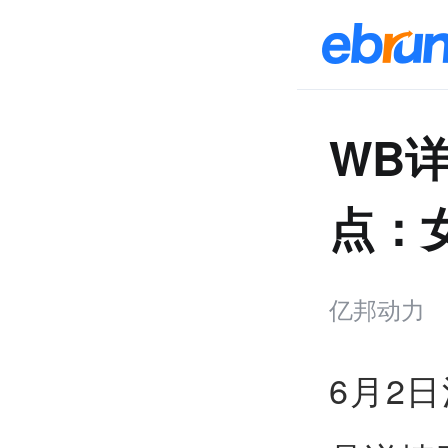
WB
点：
亿邦动力
6月2日