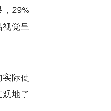
，29%
品视觉呈
的实际使
直观地了