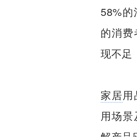
58%
的消费
现不足
家居
用
用场景
解产品