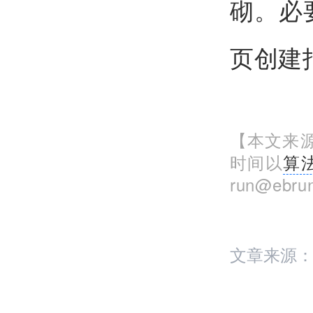
砌。必
页创建
【本文来源
时间以
算
run@eb
文章来源