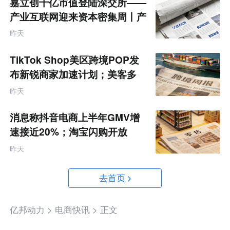
嘉立创千亿市值登陆深交所——
产业互联网迎来资本密集周丨产
业互联网周报
昨天
TikTok Shop美区跨境POP发
布新锐商家加速计划；美客多
Q2营收同增50%丨跨境电商周
昨天
报
消息称抖音电商上半年GMV增
速接近20%；淘宝闪购开放
MCP能力丨零售电商周报
昨天
去首页
亿邦动力 >
电商快讯 >
正文