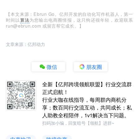
【本文来源：Ebrun Go。亿邦开发的自动化写作机器人，第一
时间以
算法
为您输出电商圈情报，这只狗还很年轻，欢迎联系
run@ebrun.com 或留言帮它成长。】
文章来源：亿邦动力
微信
朋友圈
全新【亿邦跨境领航联盟】行业交流群
正式启航！
行业大咖在线指导，每周群内商机分
享；数百同行交流互动，共同成长；私
人助教全程陪伴，1v1解决当下问题。
扫码加小编，回复暗号【领航】进群~