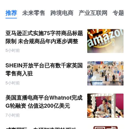
推荐
未来零售
跨境电商
产业互联网
专题
推
荐
未
亚马逊正式实施75字符商品标题
来
零
限制 未合规商品年内逐步调整
售
跨
5小时前
境
电
商
SHEIN开放平台已有数千家英国
产
业
零售商入驻
互
联
5小时前
网
专
题
美国直播电商平台Whatnot完成
G轮融资 估值达200亿美元
7小时前