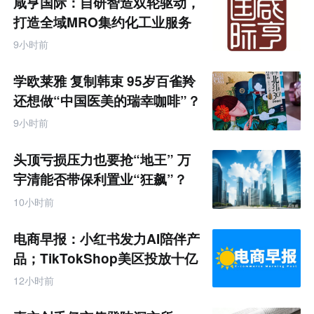
咸亨国际：自研智造双轮驱动，
打造全域MRO集约化工业服务
商
9小时前
学欧莱雅 复制韩束 95岁百雀羚
还想做“中国医美的瑞幸咖啡”？
9小时前
头顶亏损压力也要抢“地王” 万
宇清能否带保利置业“狂飙”？
10小时前
电商早报：小红书发力AI陪伴产
品；TikTokShop美区投放十亿
12小时前