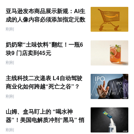
亚马逊发布商品展示新规：AI生
成的人像内容必须添加指定元数
据
刚刚
奶奶辈“土味饮料”翻红！一瓶6
块9 门店卖到45元
刚刚
主线科技二次递表 L4自动驾驶
商业化如何跨越“死亡之谷”？
刚刚
山姆、盒马盯上的 “喝水神
器”！美国电解质冲剂“黑马” 悄
悄卖了68亿
刚刚