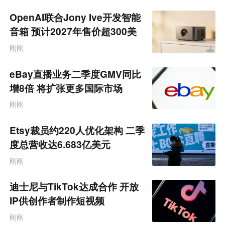
荐
未
OpenAI联合Jony Ive开发智能
来
零
音箱 预计2027年售价超300美
售
元
跨
刚刚
境
电
商
eBay直播业务二季度GMV同比
产
业
增8倍 将扩张更多国际市场
互
联
刚刚
网
专
题
Etsy裁员约220人优化架构 二季
度总营收达6.683亿美元
刚刚
迪士尼与TikTok达成合作 开放
IP供创作者制作短视频
刚刚