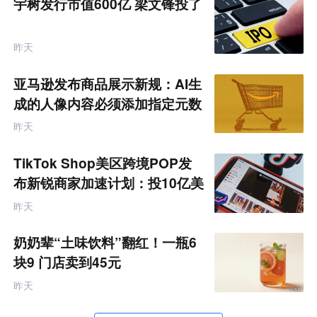
宇树发行市值600亿 梁文锋投了
昨天
亚马逊发布商品展示新规：AI生
成的人像内容必须添加指定元数
据
昨天
TikTok Shop美区跨境POP发
布新锐商家加速计划：投10亿美
金资源帮扶四类商家
昨天
奶奶辈“土味饮料”翻红！一瓶6
块9 门店卖到45元
昨天