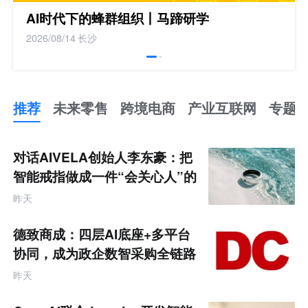
AI时代下的蜂群组织丨马蹄研学
2026/08/14
长沙
推荐
未来零售
跨境电商
产业互联网
专题
推
荐
未
对话AIVELA创始人李东豪：把
来
零
智能戒指做成一件“会关心人”的
售
饰品
跨
昨天
境
电
商
德致商成：四层AI底座+多平台
产
业
协同，成为政企数智采购全链路
互
服务商
联
昨天
网
专
题