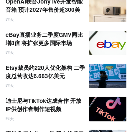
OpenAI联合Jony Ive开发智能
音箱 预计2027年售价超300美
元
昨天
eBay直播业务二季度GMV同比
增8倍 将扩张更多国际市场
昨天
Etsy裁员约220人优化架构 二季
度总营收达6.683亿美元
昨天
迪士尼与TikTok达成合作 开放
IP供创作者制作短视频
昨天