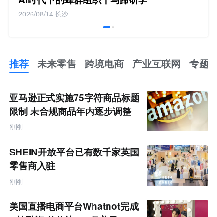
2026/08/14
长沙
推荐
未来零售
跨境电商
产业互联网
专题
推
荐
未
亚马逊正式实施75字符商品标题
来
零
限制 未合规商品年内逐步调整
售
跨
刚刚
境
电
商
SHEIN开放平台已有数千家英国
产
业
零售商入驻
互
联
刚刚
网
专
题
美国直播电商平台Whatnot完成