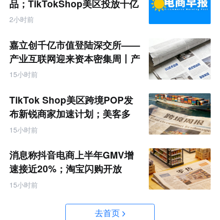
品；TikTokShop美区投放十亿
2小时前
嘉立创千亿市值登陆深交所——
产业互联网迎来资本密集周丨产
业互联网周报
15小时前
TikTok Shop美区跨境POP发
布新锐商家加速计划；美客多
Q2营收同增50%丨跨境电商周
15小时前
报
消息称抖音电商上半年GMV增
速接近20%；淘宝闪购开放
MCP能力丨零售电商周报
15小时前
去首页