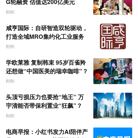
G轮融资 估值达200亿美元
刚刚
咸亨国际：自研智造双轮驱动，
打造全域MRO集约化工业服务
商
刚刚
学欧莱雅 复制韩束 95岁百雀羚
还想做“中国医美的瑞幸咖啡”？
刚刚
头顶亏损压力也要抢“地王” 万
宇清能否带保利置业“狂飙”？
刚刚
电商早报：小红书发力AI陪伴产