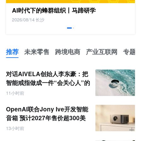
AI时代下的蜂群组织丨马蹄研学
2026/08/14
长沙
推荐
未来零售
跨境电商
产业互联网
专题
推
荐
未
对话AIVELA创始人李东豪：把
来
零
智能戒指做成一件“会关心人”的
售
饰品
跨
11小时前
境
电
商
OpenAI联合Jony Ive开发智能
产
业
音箱 预计2027年售价超300美
互
元
联
13小时前
网
专
题