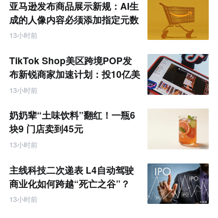
亚马逊发布商品展示新规：AI生
成的人像内容必须添加指定元数
据
13小时前
TikTok Shop美区跨境POP发
布新锐商家加速计划：投10亿美
金资源帮扶四类商家
13小时前
奶奶辈“土味饮料”翻红！一瓶6
块9 门店卖到45元
13小时前
主线科技二次递表 L4自动驾驶
商业化如何跨越“死亡之谷”？
13小时前