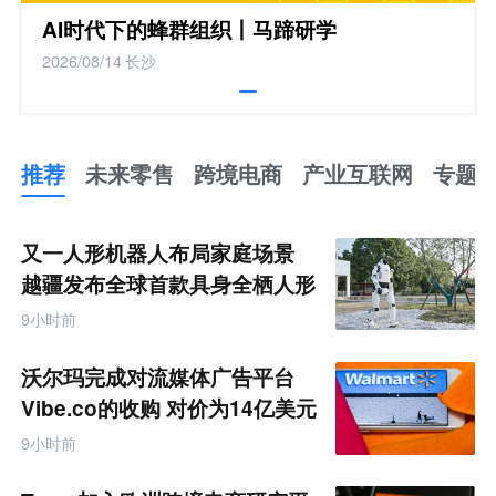
AI时代下的蜂群组织丨马蹄研学
2026/08/14
长沙
推荐
未来零售
跨境电商
产业互联网
专题
推
荐
未
又一人形机器人布局家庭场景
来
零
越疆发布全球首款具身全栖人形
售
机器人
跨
9小时前
境
电
商
沃尔玛完成对流媒体广告平台
产
业
Vibe.co的收购 对价为14亿美元
互
联
9小时前
网
专
题