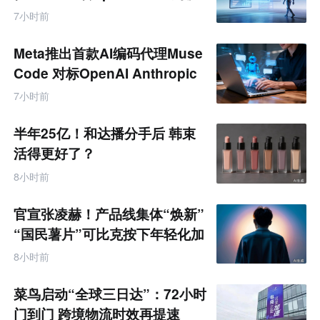
7小时前
Meta推出首款AI编码代理Muse
Code 对标OpenAI Anthropic
7小时前
半年25亿！和达播分手后 韩束
活得更好了？
8小时前
官宣张凌赫！产品线集体“焕新”
“国民薯片”可比克按下年轻化加
速键
8小时前
菜鸟启动“全球三日达”：72小时
门到门 跨境物流时效再提速