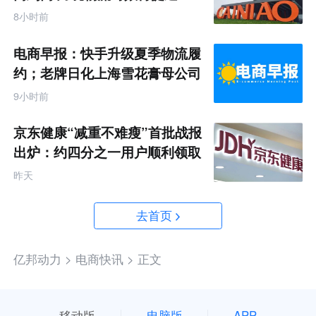
8小时前
电商早报：快手升级夏季物流履
约；老牌日化上海雪花膏母公司
破产
9小时前
京东健康“减重不难瘦”首批战报
出炉：约四分之一用户顺利领取
200元挑战金
昨天
去首页
亿邦动力 >
电商快讯 >
正文
移动版
电脑版
APP