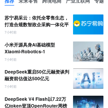
推荐
未来零售
跨境电商
产业互联网
专题
推
荐
未
苏宁易采云：依托全零售生态，
来
零
打造合规数智政企采购一体化平
售
台
跨
7小时前
境
电
商
小米开源具身AI基础模型
产
业
Xiaomi-Robotics-1
互
联
7小时前
网
专
题
DeepSeek重启50亿元融资谈判
融资前估值达500亿元
7小时前
DeepSeek V4 Flash以7.22万
亿token登顶OpenRouter周榜