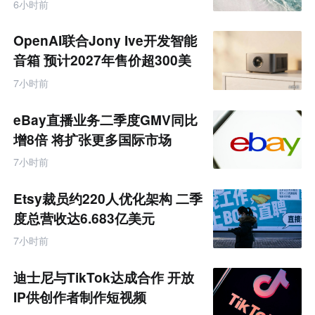
饰品
6小时前
境
电
商
OpenAI联合Jony Ive开发智能
产
业
音箱 预计2027年售价超300美
互
元
联
7小时前
网
专
题
eBay直播业务二季度GMV同比
增8倍 将扩张更多国际市场
7小时前
Etsy裁员约220人优化架构 二季
度总营收达6.683亿美元
7小时前
迪士尼与TikTok达成合作 开放
IP供创作者制作短视频