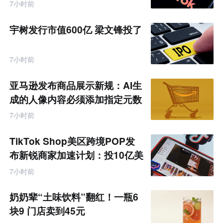
7小时前
宇树发行市值600亿 梁文锋投了
7小时前
亚马逊发布商品展示新规：AI生
成的人像内容必须添加指定元数
据
7小时前
TikTok Shop美区跨境POP发
布新锐商家加速计划：投10亿美
金资源帮扶四类商家
7小时前
奶奶辈“土味饮料”翻红！一瓶6
块9 门店卖到45元