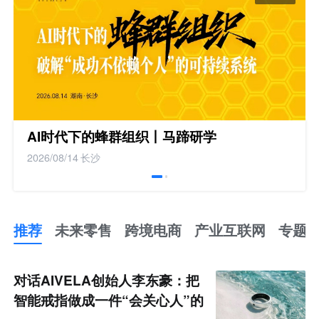
AI时代下的蜂群组织丨马蹄研学
2026/08/14
长沙
推荐
未来零售
跨境电商
产业互联网
专题
推
荐
未
对话AIVELA创始人李东豪：把
来
零
智能戒指做成一件“会关心人”的
售
跨