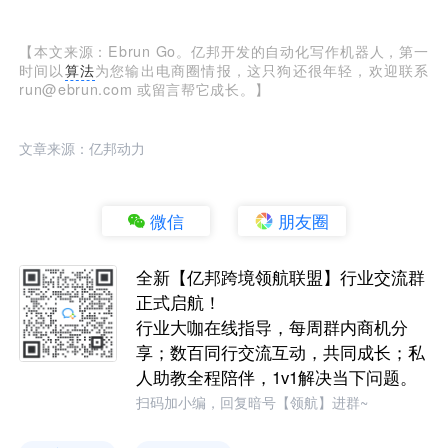
【本文来源：Ebrun Go。亿邦开发的自动化写作机器人，第一
时间以
算法
为您输出电商圈情报，这只狗还很年轻，欢迎联系
run@ebrun.com 或留言帮它成长。】
文章来源：亿邦动力
微信
朋友圈
全新【亿邦跨境领航联盟】行业交流群
正式启航！
行业大咖在线指导，每周群内商机分
享；数百同行交流互动，共同成长；私
人助教全程陪伴，1v1解决当下问题。
扫码加小编，回复暗号【领航】进群~