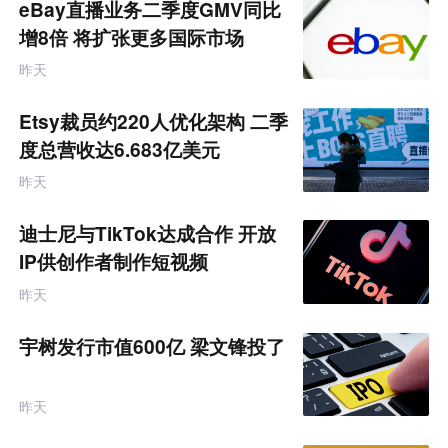
eBay直播业务二季度GMV同比
增8倍 将扩张更多国际市场
昨天
Etsy裁员约220人优化架构 二季
度总营收达6.683亿美元
昨天
迪士尼与TikTok达成合作 开放
IP供创作者制作短视频
昨天
宇树发行市值600亿 梁文锋投了
昨天