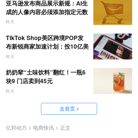
亚马逊发布商品展示新规：AI生
成的人像内容必须添加指定元数
据
昨天
TikTok Shop美区跨境POP发
布新锐商家加速计划：投10亿美
金资源帮扶四类商家
昨天
奶奶辈“土味饮料”翻红！一瓶6
块9 门店卖到45元
昨天
去首页
亿邦动力 >
电商快讯 >
正文