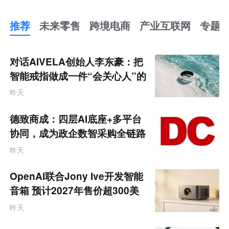
推荐
未来零售
跨境电商
产业互联网
专题
推
荐
未
对话AIVELA创始人李东豪：把
来
零
智能戒指做成一件“会关心人”的
售
饰品
跨
昨天
境
电
商
德致商成：四层AI底座+多平台
产
业
协同，成为政企数智采购全链路
互
服务商
联
昨天
网
专
题
OpenAI联合Jony Ive开发智能
音箱 预计2027年售价超300美
元
昨天