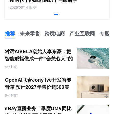
2026/08/14
长沙
推荐
未来零售
跨境电商
产业互联网
专题
推
荐
未
对话AIVELA创始人李东豪：把
来
零
智能戒指做成一件“会关心人”的
售
饰品
跨
4小时前
境
电
商
OpenAI联合Jony Ive开发智能
产
业
音箱 预计2027年售价超300美
互
元
联
6小时前
网
专
题
eBay直播业务二季度GMV同比