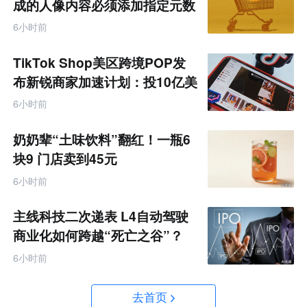
成的人像内容必须添加指定元数
据
6小时前
TikTok Shop美区跨境POP发
布新锐商家加速计划：投10亿美
金资源帮扶四类商家
6小时前
奶奶辈“土味饮料”翻红！一瓶6
块9 门店卖到45元
6小时前
主线科技二次递表 L4自动驾驶
商业化如何跨越“死亡之谷”？
6小时前
去首页