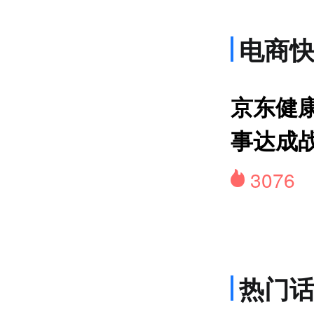
电商
网约
京东健康
事达成
3076
热门