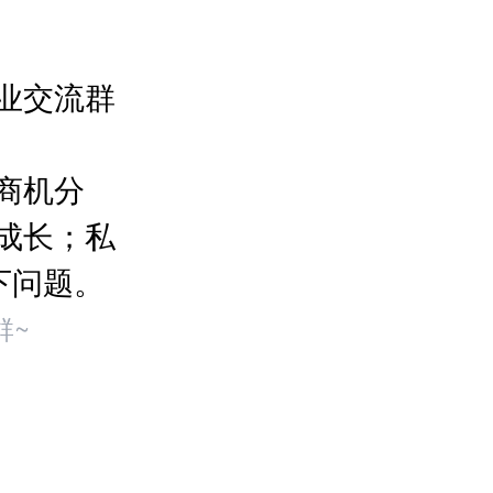
业交流群
商机分
成长；私
下问题。
群~