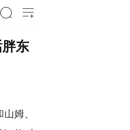
话胖东
和山姆、