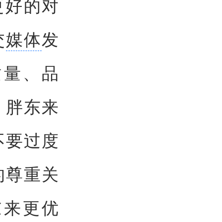
更好的对
交
媒体
发
质量、品
、胖东来
不要过度
的尊重关
东来更优