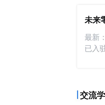
未来
1407
+22
：凯诘在生态经销
最新
已入驻
交流