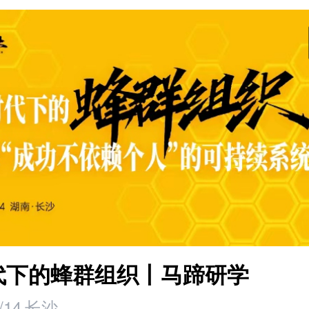
时代下的蜂群组织丨马蹄研学
/14
长沙