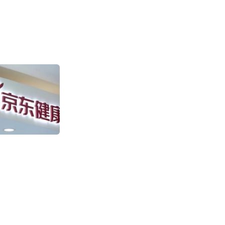
盒马“日日鲜”快
售环比增长超100
2011