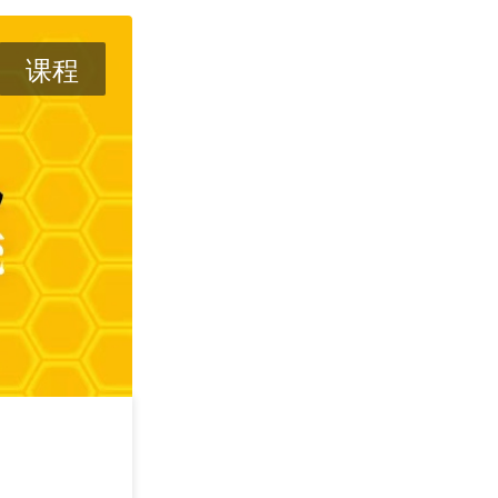
课程
攻其不可守 —— 
学
2026/09/05
深圳