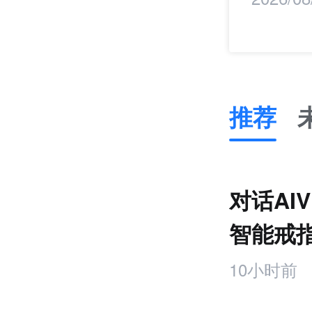
推荐
推
荐
未
对话AI
来
零
智能戒
售
饰品
跨
10小时前
境
电