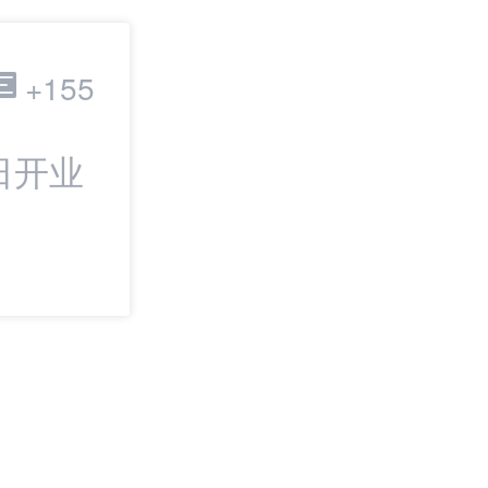
跨境电商
+155
日开业
最新：TikTok
IPO | 邦小白日