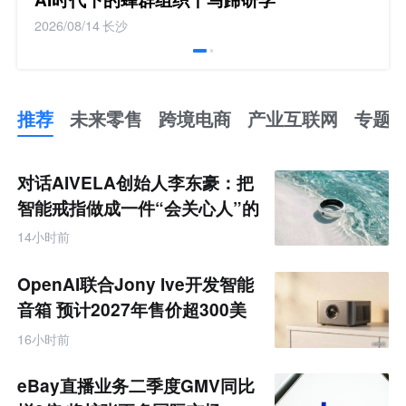
2026/08/14
长沙
推荐
未来零售
跨境电商
产业互联网
专题
推
荐
未
对话AIVELA创始人李东豪：把
来
零
智能戒指做成一件“会关心人”的
售
饰品
跨
14小时前
境
电
商
OpenAI联合Jony Ive开发智能
产
业
音箱 预计2027年售价超300美
互
元
联
16小时前
网
专
题
eBay直播业务二季度GMV同比