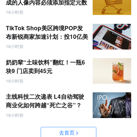
成的人像内容必须添加指定元数
据
16小时前
TikTok Shop美区跨境POP发
布新锐商家加速计划：投10亿美
金资源帮扶四类商家
16小时前
奶奶辈“土味饮料”翻红！一瓶6
块9 门店卖到45元
16小时前
主线科技二次递表 L4自动驾驶
商业化如何跨越“死亡之谷”？
16小时前
去首页