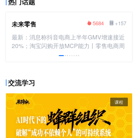
热门话题
未来零售
5684
+157
最新：消息称抖音电商上半年GMV增速接近
20%；淘宝闪购开放MCP能力丨零售电商周
报
交流学习
课程