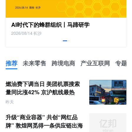
AI时代下的蜂群组织丨马蹄研学
2026/08/14
长沙
推荐
未来零售
跨境电商
产业互联网
专题
推
荐
未
燃油费下调当日 美团机票搜索
来
零
量同比涨42% 京沪航线最热
售
跨
昨天
境
电
商
升级“商业容器” 共创“网红品
产
业
牌” 敦煌网觅得一条供应链出海
互