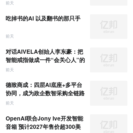
的新路径
联
前天
网
专
题
吃掉书的AI 以及翻书的那只手
前天
对话AIVELA创始人李东豪：把
智能戒指做成一件“会关心人”的
饰品
前天
德致商成：四层AI底座+多平台
协同，成为政企数智采购全链路
服务商
前天
OpenAI联合Jony Ive开发智能
音箱 预计2027年售价超300美