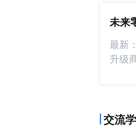
未来
972
+15
统扣分！抖音电商
最新
升级
交流