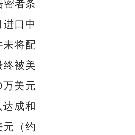
告密者条
1月进口中
并未将配
最终被美
10万美元
以达成和
美元（约