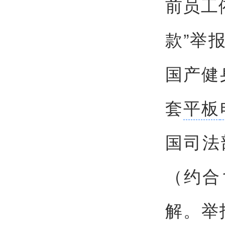
前员工
款”举报
国产健
套
平板
国司法
（约合
解。举