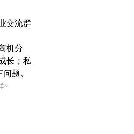
业交流群
商机分
成长；私
下问题。
群~