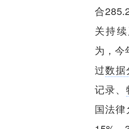
合28
关持续
为，今
过
数据
记录、
国法律
15%