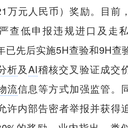
5.21万元人民币）奖励。目前
严查低申报违规进口及走
年已先后实施5H查验和9H查
分析
及
AI
稽核交叉验证成交
物流
信息等方式加强监管。
允许内部告密者举报并获得
—30%的奖励。业内指出，类