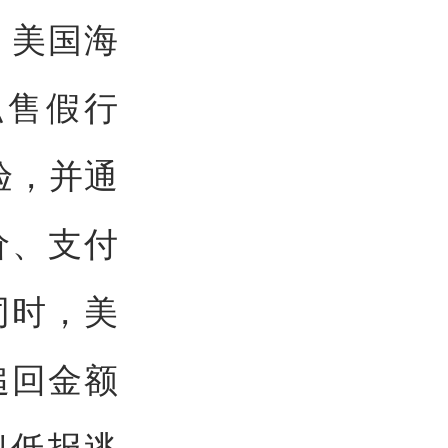
，美国海
私售假行
验，并通
价、支付
同时，美
追回金额
似低报逃