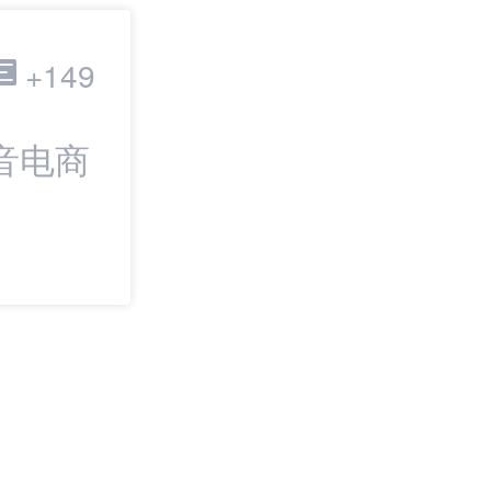
跨境电商
+149
音电商
最新：从找货到
SHOPLINE上新
Dropshipping