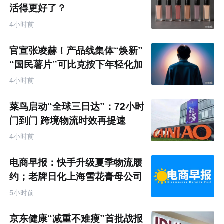
活得更好了？
4小时前
官宣张凌赫！产品线集体“焕新”
“国民薯片”可比克按下年轻化加
速键
4小时前
菜鸟启动“全球三日达”：72小时
门到门 跨境物流时效再提速
4小时前
电商早报：快手升级夏季物流履
约；老牌日化上海雪花膏母公司
破产
5小时前
京东健康“减重不难瘦”首批战报