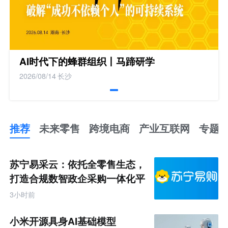
AI时代下的蜂群组织丨马蹄研学
2026/08/14
长沙
推荐
未来零售
跨境电商
产业互联网
专题
推
荐
未
苏宁易采云：依托全零售生态，
来
零
打造合规数智政企采购一体化平
售
台
跨
3小时前
境
电
商
小米开源具身AI基础模型
产