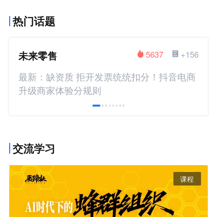
热门话题
未来零售
5637
+156
最新：缺资质 拒开发票统统扣分！抖音电商
升级商家体验分规则
交流学习
课程