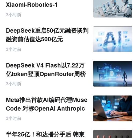
业
Xiaomi-Robotics-1
互
联
3小时前
网
专
题
DeepSeek重启50亿元融资谈判
融资前估值达500亿元
3小时前
DeepSeek V4 Flash以7.22万
亿token登顶OpenRouter周榜
3小时前
Meta推出首款AI编码代理Muse
Code 对标OpenAI Anthropic
3小时前
半年25亿！和达播分手后 韩束