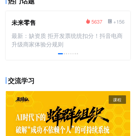
热门话题
未来零售
5637
+156
最新：缺资质 拒开发票统统扣分！抖音电商
升级商家体验分规则
交流学习
课程