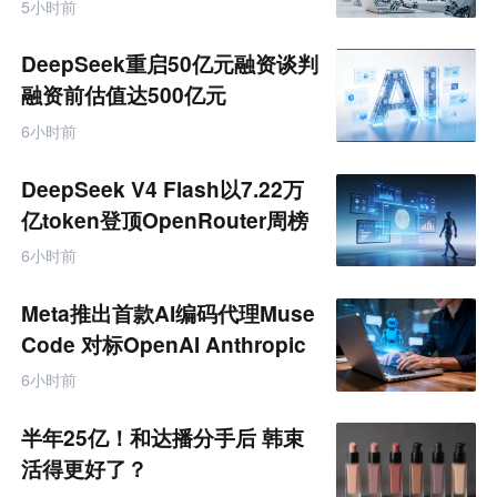
5小时前
网
专
题
DeepSeek重启50亿元融资谈判
融资前估值达500亿元
6小时前
DeepSeek V4 Flash以7.22万
亿token登顶OpenRouter周榜
6小时前
Meta推出首款AI编码代理Muse
Code 对标OpenAI Anthropic
6小时前
半年25亿！和达播分手后 韩束
活得更好了？