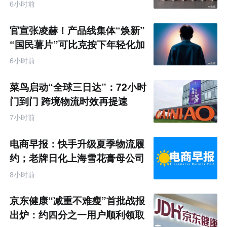
6小时前
官宣张凌赫！产品线集体“焕新”
“国民薯片”可比克按下年轻化加
速键
6小时前
菜鸟启动“全球三日达”：72小时
门到门 跨境物流时效再提速
7小时前
电商早报：快手升级夏季物流履
约；老牌日化上海雪花膏母公司
破产
8小时前
京东健康“减重不难瘦”首批战报
出炉：约四分之一用户顺利领取