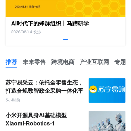
AI时代下的蜂群组织丨马蹄研学
2026/08/14
长沙
推荐
未来零售
跨境电商
产业互联网
专题
推
荐
未
苏宁易采云：依托全零售生态，
来
零
打造合规数智政企采购一体化平
售
台
跨
5小时前
境
电
商
小米开源具身AI基础模型
产
业
Xiaomi-Robotics-1
互
联