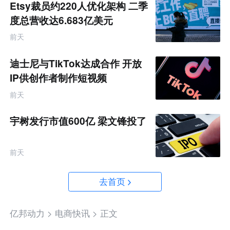
Etsy裁员约220人优化架构 二季
度总营收达6.683亿美元
前天
迪士尼与TikTok达成合作 开放
IP供创作者制作短视频
前天
宇树发行市值600亿 梁文锋投了
前天
去首页
亿邦动力 >
电商快讯 >
正文