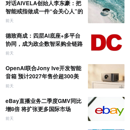
对话AIVELA创始人李东豪：把
智能戒指做成一件“会关心人”的
饰品
前天
德致商成：四层AI底座+多平台
协同，成为政企数智采购全链路
服务商
前天
OpenAI联合Jony Ive开发智能
音箱 预计2027年售价超300美
元
前天
eBay直播业务二季度GMV同比
增8倍 将扩张更多国际市场
前天