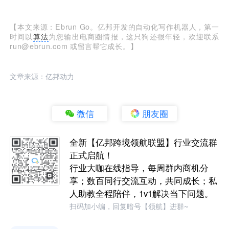
【本文来源：Ebrun Go。亿邦开发的自动化写作机器人，第一
时间以
算法
为您输出电商圈情报，这只狗还很年轻，欢迎联系
run@ebrun.com 或留言帮它成长。】
文章来源：亿邦动力
微信
朋友圈
全新【亿邦跨境领航联盟】行业交流群
正式启航！
行业大咖在线指导，每周群内商机分
享；数百同行交流互动，共同成长；私
人助教全程陪伴，1v1解决当下问题。
扫码加小编，回复暗号【领航】进群~