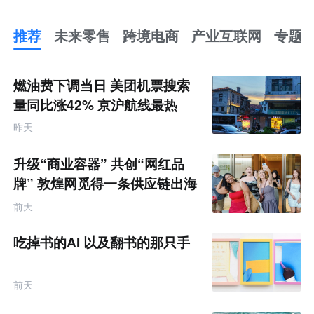
推荐
未来零售
跨境电商
产业互联网
专题
推
荐
未
燃油费下调当日 美团机票搜索
来
零
量同比涨42% 京沪航线最热
售
跨
昨天
境
电
商
升级“商业容器” 共创“网红品
产
业
牌” 敦煌网觅得一条供应链出海
互
的新路径
联
前天
网
专
题
吃掉书的AI 以及翻书的那只手
前天