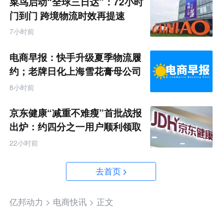
菜鸟启动“全球三日达”：72小时
门到门 跨境物流时效再提速
7小时前
电商早报：快手升级夏季物流履
约；老牌日化上海雪花膏母公司
破产
8小时前
京东健康“减重不难瘦”首批战报
出炉：约四分之一用户顺利领取
200元挑战金
22小时前
去首页
亿邦动力 >
电商快讯 >
正文