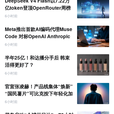
DeepSeek V4 Flash以7.22万
亿token登顶OpenRouter周榜
6小时前
Meta推出首款AI编码代理Muse
Code 对标OpenAI Anthropic
6小时前
半年25亿！和达播分手后 韩束
活得更好了？
6小时前
官宣张凌赫！产品线集体“焕新”
“国民薯片”可比克按下年轻化加
速键
6小时前