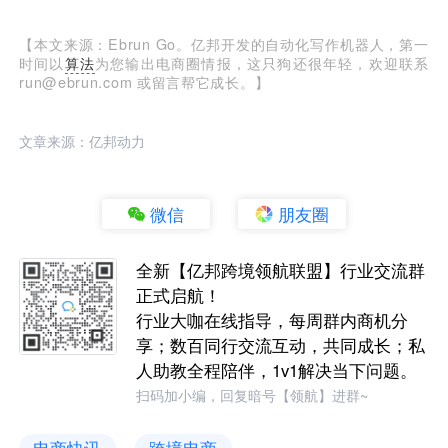
【本文来源：Ebrun Go。亿邦开发的自动化写作机器人，第一
时间以
算法
为您输出电商圈情报，这只狗还很年轻，欢迎联系
run@ebrun.com 或留言帮它成长。】
文章来源：亿邦动力
微信
朋友圈
全新【亿邦跨境领航联盟】行业交流群
正式启航！
行业大咖在线指导，每周群内商机分
享；数百同行交流互动，共同成长；私
人助教全程陪伴，1v1解决当下问题。
扫码加小编，回复暗号【领航】进群~