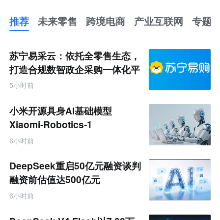
推荐
未来零售
跨境电商
产业互联网
专题
推
荐
未
苏宁易采云：依托全零售生态，
来
零
打造合规数智政企采购一体化平
售
台
跨
5小时前
境
电
商
小米开源具身AI基础模型
产
业
Xiaomi-Robotics-1
互
联
6小时前
网
专
题
DeepSeek重启50亿元融资谈判
融资前估值达500亿元
6小时前