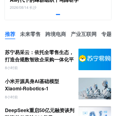
2026/08/14
长沙
推荐
未来零售
跨境电商
产业互联网
专题
推
荐
未
苏宁易采云：依托全零售生态，
来
零
打造合规数智政企采购一体化平
售
台
跨
8小时前
境
电
商
小米开源具身AI基础模型
产
业
Xiaomi-Robotics-1
互
联
8小时前
网
专
题
DeepSeek重启50亿元融资谈判