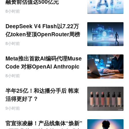
融资前估值达500亿元
8小时前
DeepSeek V4 Flash以7.22万
亿token登顶OpenRouter周榜
8小时前
Meta推出首款AI编码代理Muse
Code 对标OpenAI Anthropic
8小时前
半年25亿！和达播分手后 韩束
活得更好了？
9小时前
官宣张凌赫！产品线集体“焕新”