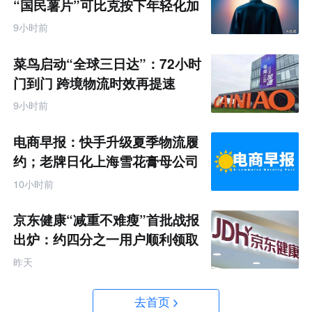
“国民薯片”可比克按下年轻化加
速键
9小时前
菜鸟启动“全球三日达”：72小时
门到门 跨境物流时效再提速
9小时前
电商早报：快手升级夏季物流履
约；老牌日化上海雪花膏母公司
破产
10小时前
京东健康“减重不难瘦”首批战报
出炉：约四分之一用户顺利领取
200元挑战金
昨天
去首页