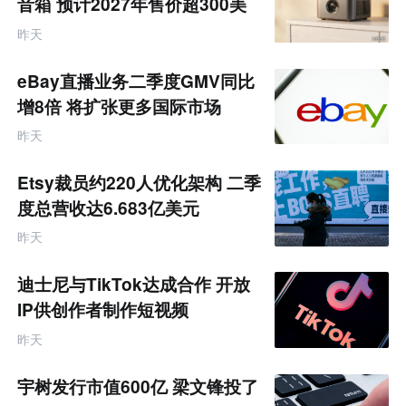
音箱 预计2027年售价超300美
元
昨天
eBay直播业务二季度GMV同比
增8倍 将扩张更多国际市场
昨天
Etsy裁员约220人优化架构 二季
度总营收达6.683亿美元
昨天
迪士尼与TikTok达成合作 开放
IP供创作者制作短视频
昨天
宇树发行市值600亿 梁文锋投了