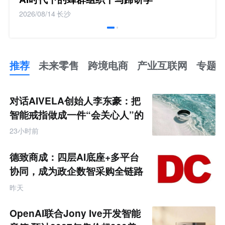
2026/08/14
长沙
推荐
未来零售
跨境电商
产业互联网
专题
推
荐
未
对话AIVELA创始人李东豪：把
来
零
智能戒指做成一件“会关心人”的
售
饰品
跨
23小时前
境
电
商
德致商成：四层AI底座+多平台
产
业
协同，成为政企数智采购全链路
互
服务商
联
昨天
网
专
题
OpenAI联合Jony Ive开发智能