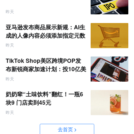
昨天
亚马逊发布商品展示新规：AI生
成的人像内容必须添加指定元数
据
昨天
TikTok Shop美区跨境POP发
布新锐商家加速计划：投10亿美
金资源帮扶四类商家
昨天
奶奶辈“土味饮料”翻红！一瓶6
块9 门店卖到45元
昨天
去首页