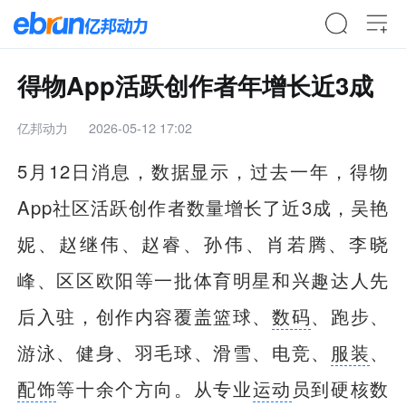
得物App活跃创作者年增长近3成
亿邦动力
2026-05-12 17:02
5月12日消息，数据显示，过去一年，得物
App社区活跃创作者数量增长了近3成，吴艳
妮、赵继伟、赵睿、孙伟、肖若腾、李晓
峰、区区欧阳等一批体育明星和兴趣达人先
后入驻，创作内容覆盖篮球、
数码
、跑步、
游泳、健身、羽毛球、滑雪、电竞、
服装
、
配饰
等十余个方向。从专业
运动
员到硬核数