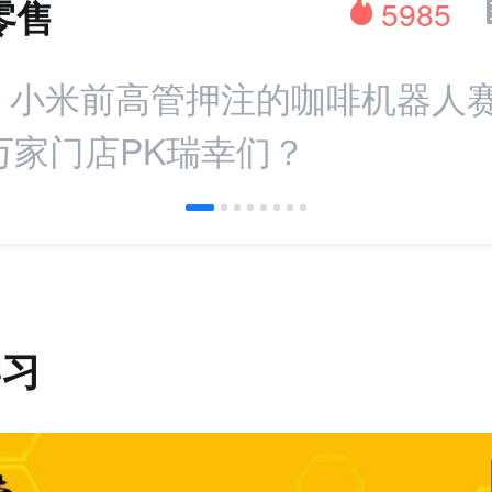
零售
5985
：小米前高管押注的咖啡机器人赛
万家门店PK瑞幸们？
学习