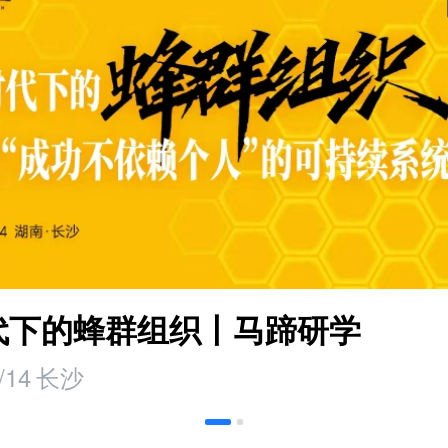
时代下的蜂群组织丨马蹄研学
/14
长沙