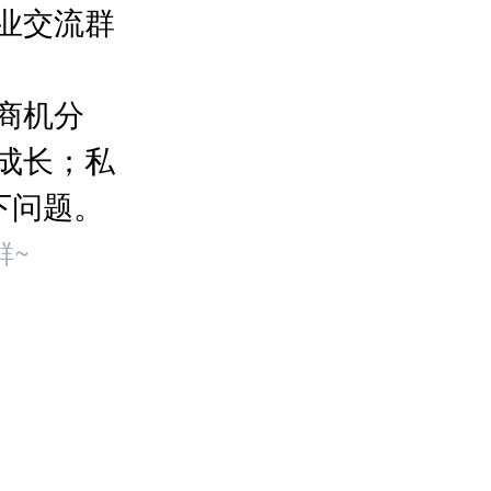
业交流群
商机分
成长；私
下问题。
群~