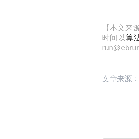
【本文来源
时间以
算
run@eb
文章来源