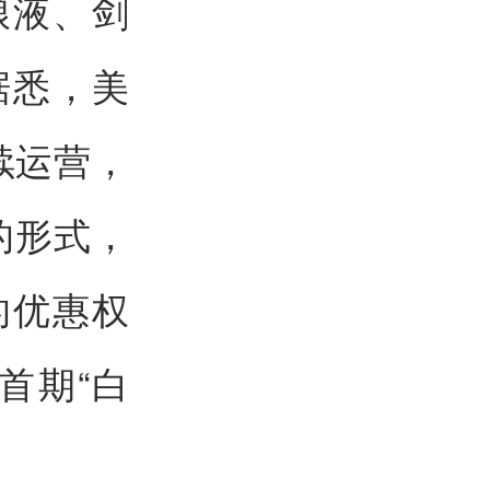
粮液、剑
据悉，美
续运营，
的形式，
的优惠权
首期“白