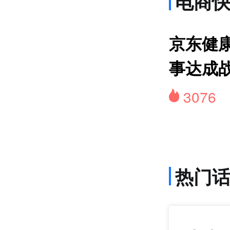
电商
网约
京东健康
事达成
3076
热门