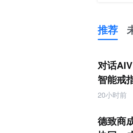
推荐
推
荐
未
对话AI
来
零
智能戒
售
饰品
跨
20小时前
境
电
商
德致商成
产
业