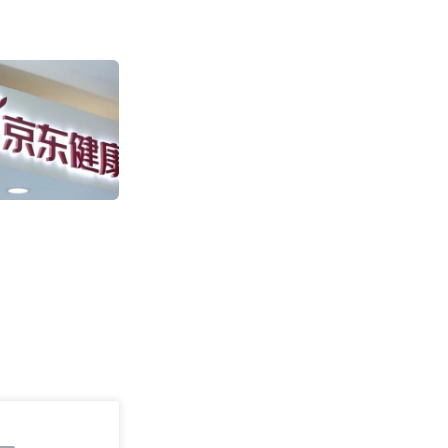
盒马“日日鲜”快
售环比增长超100
2011