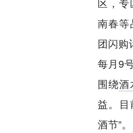
区，专
南春等
团闪购
每月9
围绕
酒
益。目
酒节”。