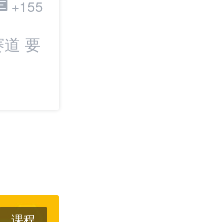
跨境电商
+155
道 要
最新：TikTok
IPO | 邦小白日
课程