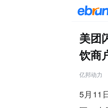
美团
饮商
亿邦动力
5月1