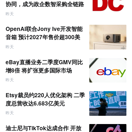
业
协同，成为政企数智采购全链路
互
服务商
联
昨天
网
专
题
OpenAI联合Jony Ive开发智能
音箱 预计2027年售价超300美
元
昨天
eBay直播业务二季度GMV同比
增8倍 将扩张更多国际市场
昨天
Etsy裁员约220人优化架构 二季
度总营收达6.683亿美元
昨天
迪士尼与TikTok达成合作 开放