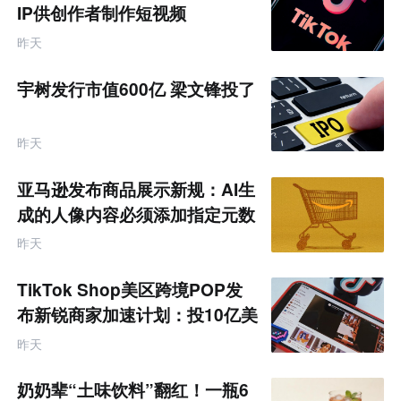
IP供创作者制作短视频
昨天
宇树发行市值600亿 梁文锋投了
昨天
亚马逊发布商品展示新规：AI生
成的人像内容必须添加指定元数
据
昨天
TikTok Shop美区跨境POP发
布新锐商家加速计划：投10亿美
金资源帮扶四类商家
昨天
奶奶辈“土味饮料”翻红！一瓶6