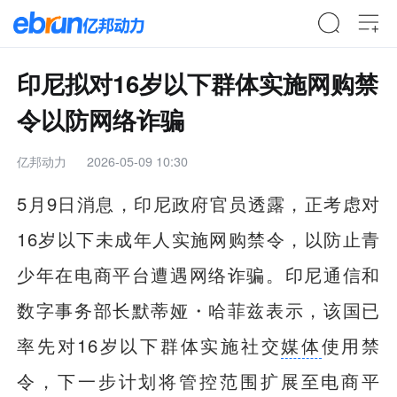
印尼拟对16岁以下群体实施网购禁
令以防网络诈骗
亿邦动力
2026-05-09 10:30
5月9日消息，印尼政府官员透露，正考虑对
16岁以下未成年人实施网购禁令，以防止青
少年在电商平台遭遇网络诈骗。印尼通信和
数字事务部长默蒂娅・哈菲兹表示，该国已
率先对16岁以下群体实施社交
媒体
使用禁
令，下一步计划将管控范围扩展至电商平