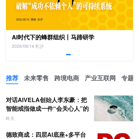
AI时代下的蜂群组织丨马蹄研学
2026/08/14
长沙
推荐
未来零售
跨境电商
产业互联网
专题
推
荐
未
对话AIVELA创始人李东豪：把
来
零
智能戒指做成一件“会关心人”的
售
饰品
跨
昨天
境
电
商
德致商成：四层AI底座+多平台
产