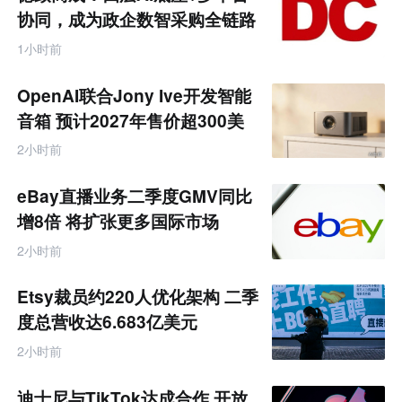
零
协同，成为政企数智采购全链路
售
服务商
跨
1小时前
境
电
商
OpenAI联合Jony Ive开发智能
产
业
音箱 预计2027年售价超300美
互
元
联
2小时前
网
专
题
eBay直播业务二季度GMV同比
增8倍 将扩张更多国际市场
2小时前
Etsy裁员约220人优化架构 二季
度总营收达6.683亿美元
2小时前
迪士尼与TikTok达成合作 开放