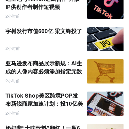
IP供创作者制作短视频
2小时前
宇树发行市值600亿 梁文锋投了
2小时前
亚马逊发布商品展示新规：AI生
成的人像内容必须添加指定元数
据
2小时前
TikTok Shop美区跨境POP发
布新锐商家加速计划：投10亿美
金资源帮扶四类商家
2小时前
奶奶辈“土味饮料”翻红！一瓶6