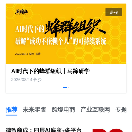
课程
AI时代下的蜂群组织丨马蹄研学
2026/08/14
长沙
推荐
未来零售
跨境电商
产业互联网
专题
推
荐
未
德致商成：四层AI底座+多平台
来