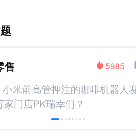
话题
零售
5985
：小米前高管押注的咖啡机器人赛
万家门店PK瑞幸们？