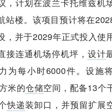
议，计划在波兰卡托维兹机
航站楼。该项目预计将在202
设，并于2029年正式投入使
直接连通机场停机坪，
设计
力为每小时6000件。设施
平方米的
仓储
空间，配备13个
个
快递
装卸口，并预留扩展