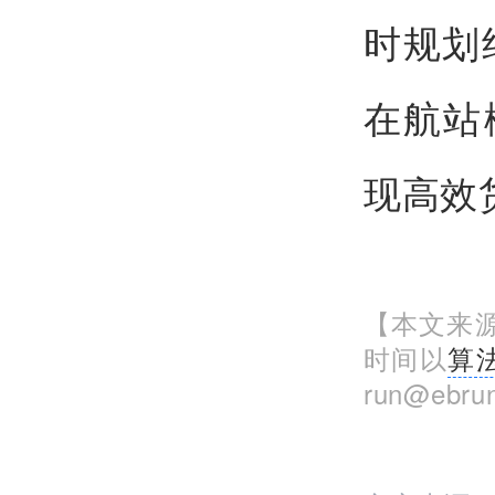
时规划
在航站
现高效
【本文来源
时间以
算
run@eb