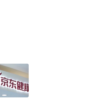
盒马“日日鲜”快
售环比增长超100
2011