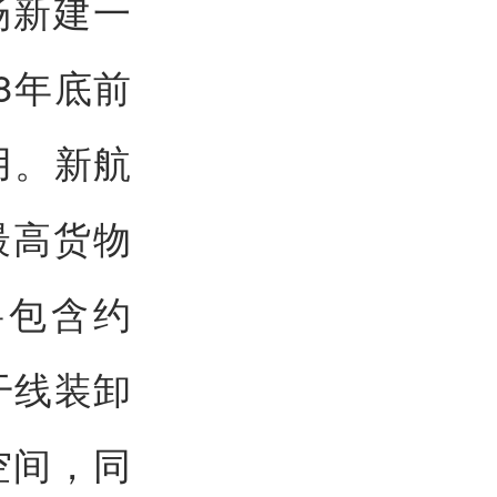
场新建一
8年底前
用。新航
最高货物
将包含约
干线装卸
空间，同