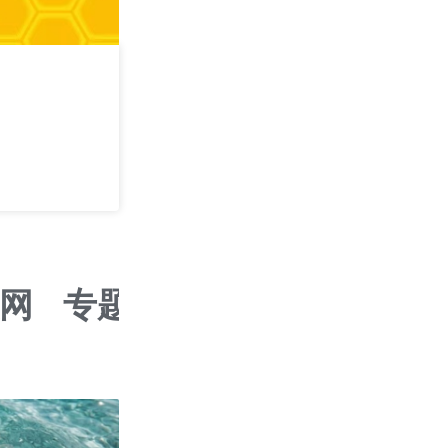
攻其不可守 —— 
学
2026/09/05
深圳
网
专题