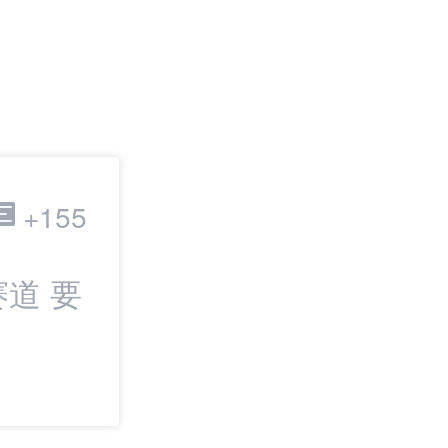
跨境电商
+155
道 要
最新：TikTok
IPO | 邦小白日