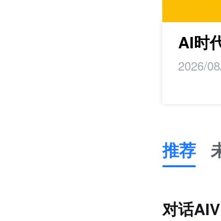
maker丨马蹄研
AI
2026/08
推荐
推
荐
未
对话AI
来