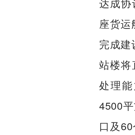
达成协
座货运
完成建
站楼将
处理能
4500
口及60