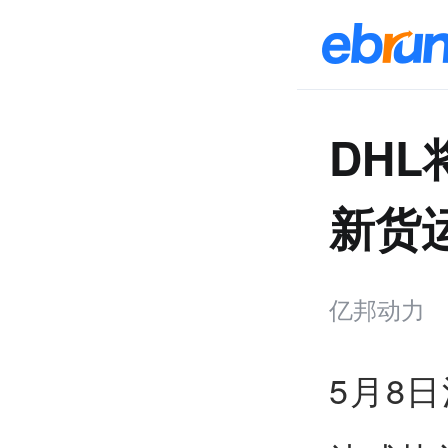
DH
新货运
亿邦动力
5月8