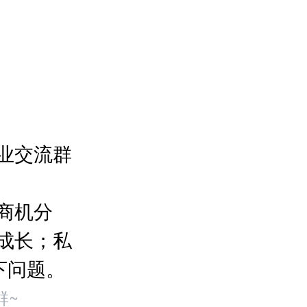
业交流群
商机分
成长；私
下问题。
群~