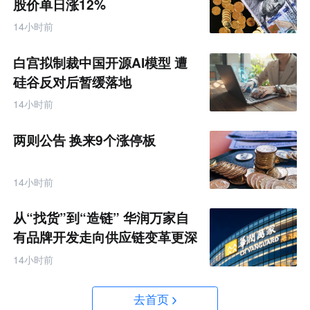
股价单日涨12%
14小时前
白宫拟制裁中国开源AI模型 遭
硅谷反对后暂缓落地
14小时前
两则公告 换来9个涨停板
14小时前
从“找货”到“造链” 华润万家自
有品牌开发走向供应链变革更深
处
14小时前
去首页