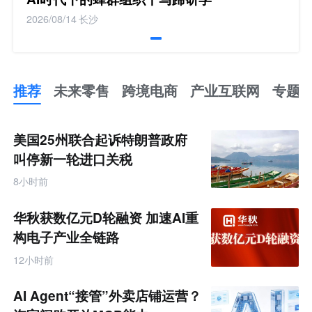
2026/08/14
长沙
推荐
未来零售
跨境电商
产业互联网
专题
推
荐
未
美国25州联合起诉特朗普政府
来
零
叫停新一轮进口关税
售
跨
8小时前
境
电
商
华秋获数亿元D轮融资 加速AI重
产
业
构电子产业全链路
互
联
12小时前
网
专
题
AI Agent“接管”外卖店铺运营？