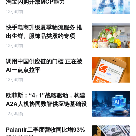
淘宝闪购开放MCP能力
12小时前
快手电商升级夏季物流服务 推
出生鲜、服饰品类履约专项
12小时前
调用中国供应链的门槛 正在被
AI一点点拉平
13小时前
欧菲斯：“4+1”战略驱动，构建
A2A人机协同数智供应链基础设
施
13小时前
Palantir二季度营收同比增93%