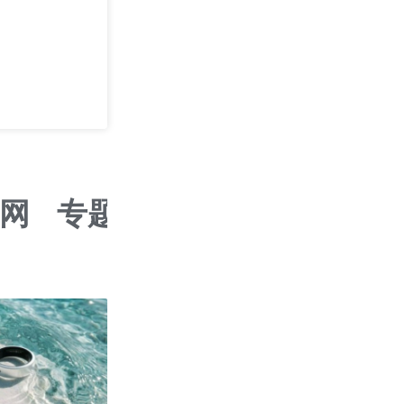
攻其不可守 —— 
学
2026/09/05
深圳
网
专题