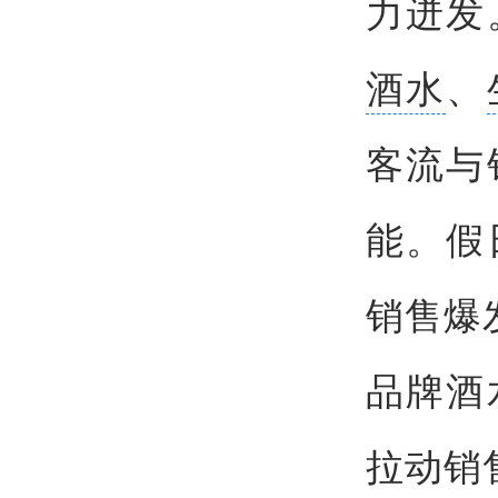
力迸发
酒水
、
客流与
能。假
销售爆
品牌酒
拉动销