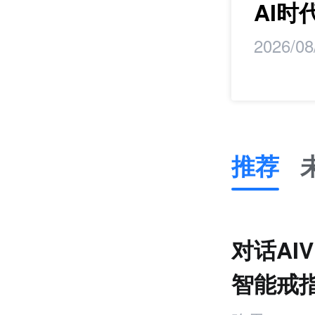
maker丨马蹄研
AI
2026/08
推荐
推
荐
未
对话AI
来
零
智能戒
售
跨