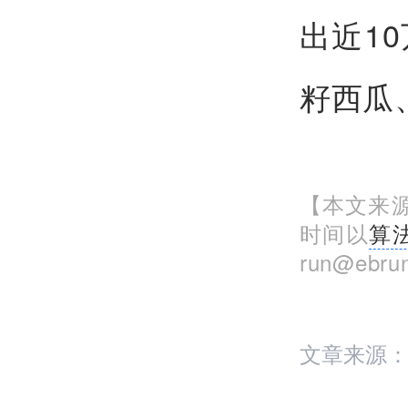
出近1
籽西瓜
【本文来源
时间以
算
run@eb
文章来源