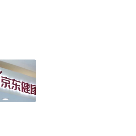
盒马“日日鲜”快
售环比增长超100
2011