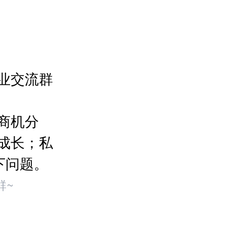
业交流群
商机分
成长；私
下问题。
群~