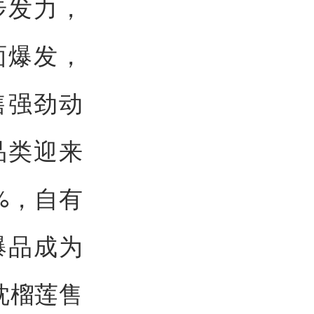
步发力，
面爆发，
售强劲动
品类迎来
%，自有
爆品成为
枕榴莲售