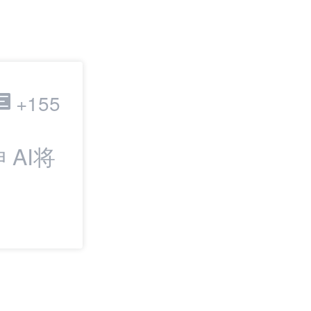
跨境电商
+155
AI将
最新：一周电商
绝蒸馏”；美国海
税