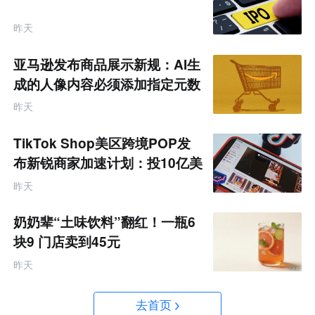
昨天
亚马逊发布商品展示新规：AI生
成的人像内容必须添加指定元数
据
昨天
TikTok Shop美区跨境POP发
布新锐商家加速计划：投10亿美
金资源帮扶四类商家
昨天
奶奶辈“土味饮料”翻红！一瓶6
块9 门店卖到45元
昨天
去首页