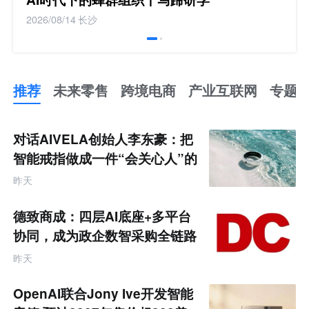
2026/08/14
长沙
推荐
未来零售
跨境电商
产业互联网
专题
推
荐
未
对话AIVELA创始人李东豪：把
来
零
智能戒指做成一件“会关心人”的
售
饰品
跨
昨天
境
电
商
德致商成：四层AI底座+多平台
产
业
协同，成为政企数智采购全链路
互
服务商
联
昨天
网
专
题
OpenAI联合Jony Ive开发智能