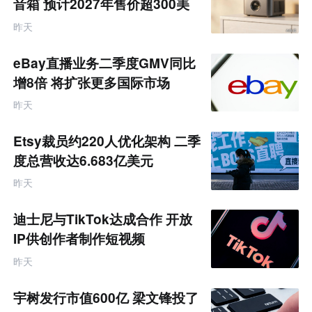
音箱 预计2027年售价超300美
元
昨天
eBay直播业务二季度GMV同比
增8倍 将扩张更多国际市场
昨天
Etsy裁员约220人优化架构 二季
度总营收达6.683亿美元
昨天
迪士尼与TikTok达成合作 开放
IP供创作者制作短视频
昨天
宇树发行市值600亿 梁文锋投了