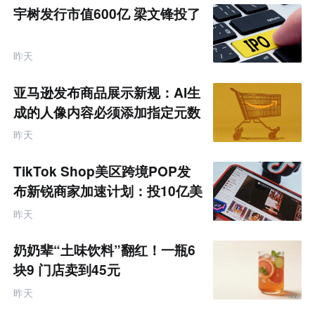
宇树发行市值600亿 梁文锋投了
昨天
亚马逊发布商品展示新规：AI生
成的人像内容必须添加指定元数
据
昨天
TikTok Shop美区跨境POP发
布新锐商家加速计划：投10亿美
金资源帮扶四类商家
昨天
奶奶辈“土味饮料”翻红！一瓶6
块9 门店卖到45元
昨天