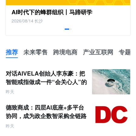
AI时代下的蜂群组织丨马蹄研学
2026/08/14
长沙
推荐
未来零售
跨境电商
产业互联网
专题
推
荐
未
对话AIVELA创始人李东豪：把
来
零
智能戒指做成一件“会关心人”的
售
饰品
跨
昨天
境
电
商
德致商成：四层AI底座+多平台
产
业
协同，成为政企数智采购全链路
互
服务商
联
昨天
网
专