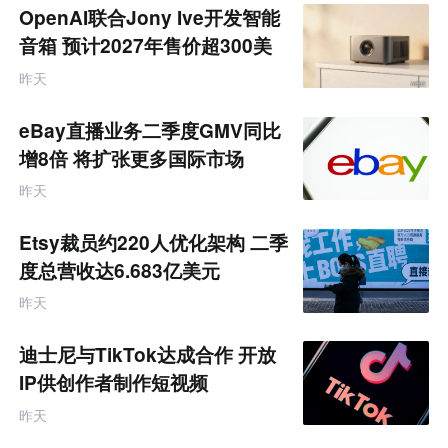
题
OpenAI联合Jony Ive开发智能
音箱 预计2027年售价超300美
元
昨天
eBay直播业务二季度GMV同比
增8倍 将扩张更多国际市场
昨天
Etsy裁员约220人优化架构 二季
度总营收达6.683亿美元
昨天
迪士尼与TikTok达成合作 开放
IP供创作者制作短视频
昨天